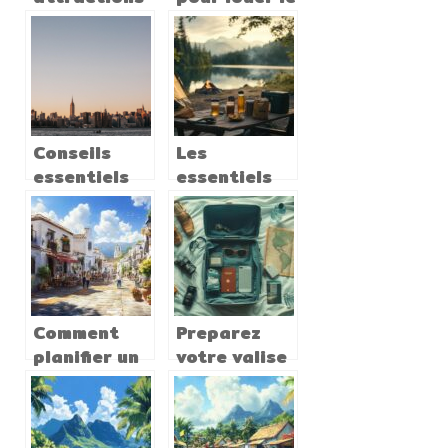
de la
meilleur van
Belgique –
9 places
lieux a
visiter et a
voir
Conseils
Les
essentiels
essentiels
pour
du camping :
organiser
les
votre séjour
meilleures
à New York
boissons
pour vos
vacances en
Comment
Preparez
plein air
planifier un
votre valise
voyage
comme un
authentique
pro : check
en Espagne :
list des 10