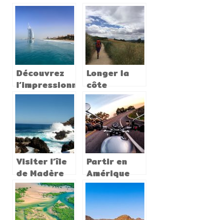
d’Italie
du peuple
pleine
Massaï
d’histoires
Découvrez
Longer la
l’impressionnante
côte
ville de
atlantique
Dubaï !
de l’Espagne
à pied : c’est
possible !
Visiter l’île
Partir en
de Madère
Amérique
et ses
pour un
différentes
séjour
villes
original !