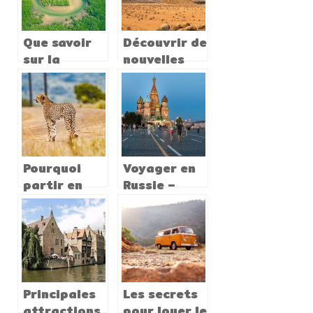
Que savoir
Découvrir de
sur la
nouvelles
culture
cultures
sénégalaise ?
surprenantes
en
voyageant
Pourquoi
Voyager en
partir en
Russie –
vacances en
vérifiez
Afrique du
quels sont
Sud ?
les
documents
dont vous
avez besoin
Principales
Les secrets
attractions
pour louer le