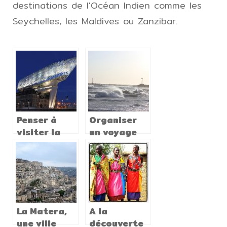
destinations de l'Océan Indien comme les
Seychelles, les Maldives ou Zanzibar.
Penser à
Organiser
visiter la
un voyage
Belgique et
dans la
ses villes
Manche
médiévales.
La Matera,
A la
une ville
découverte