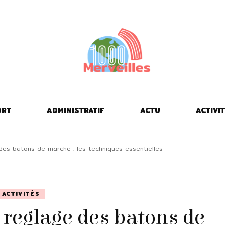
Découvrir le monde !
1000merveilles
ORT
ADMINISTRATIF
ACTU
ACTIVI
es batons de marche : les techniques essentielles
ACTIVITÉS
 reglage des batons de