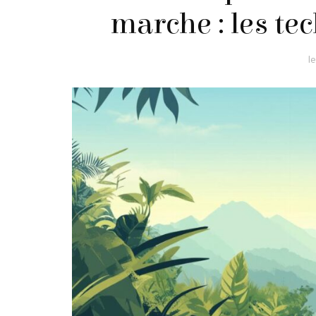
marche : les te
l