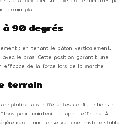
nsiste à multiplier sa taille en centimètres par
r terrain plat.
e à 90 degrés
plement : en tenant le bâton verticalement,
t avec le bras. Cette position garantit une
on efficace de la force lors de la marche.
e terrain
adaptation aux différentes configurations du
bâtons pour maintenir un appui efficace. À
e légèrement pour conserver une posture stable